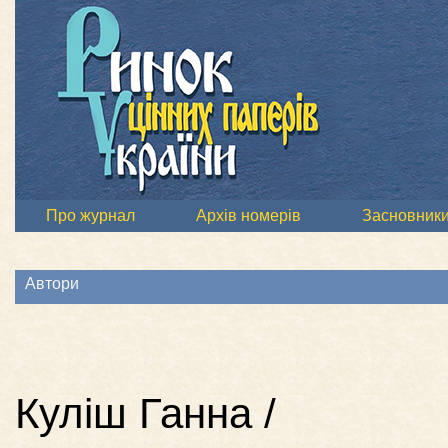
Про журнал
Архів номерів
Засновник
Автори
Куліш Ганна /