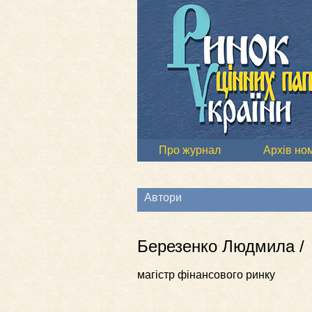
Про журнал
Архів но
Автори
Березенко Людмила /
магістр фінансового ринку