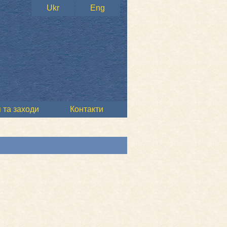
Ukr
Eng
 та заходи
Контакти