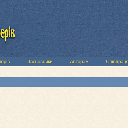
мерів
Засновники
Авторам
Співпраця