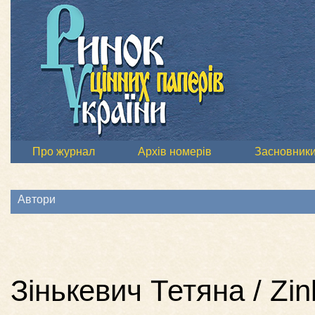
Про журнал
Архів номерів
Засновник
Автори
Зінькевич Тетяна / Zi