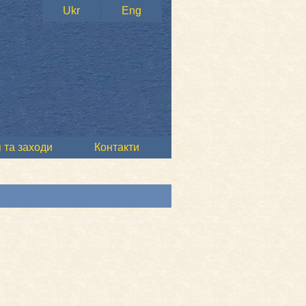
Ukr
Eng
 та заходи
Контакти