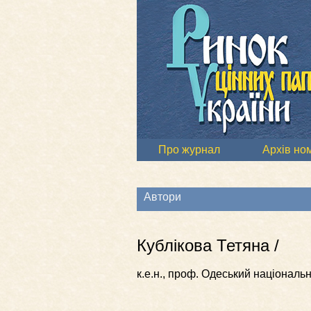
Про журнал
Архів но
Автори
Кублікова Тетяна /
к.е.н., проф. Одеський національ