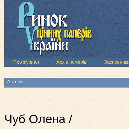
Про журнал
Архів номерів
Засновник
Автори
Чуб Олена /