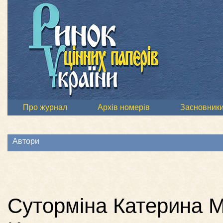
Про журнал
Архів номерів
Засновник
Автори
Суторміна Катерина М