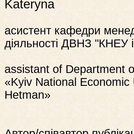
Kateryna
асистент кафедри менед
діяльності ДВНЗ "КНЕУ 
assistant of Department
«Kyiv National Economic 
Hetman»
Автор/співавтор публікац