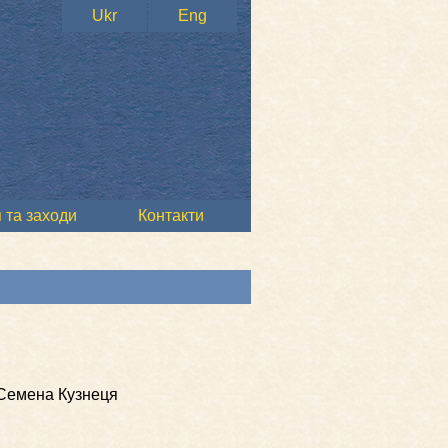
Ukr
Eng
 та заходи
Контакти
і Семена Кузнеця