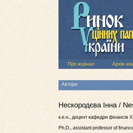
Про журнал
Архів но
Автори
Нескородєва Інна / Ne
к.е.н., доцент кафедри фінансів 
Ph.D., assistant professor of finan