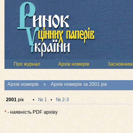
Про журнал
Архів номерів
Засновник
Архів номерів
» Архів номерів за 2001 рік
2001
рік
•
№ 1
•
№ 2-3
*
- наявність PDF архіву