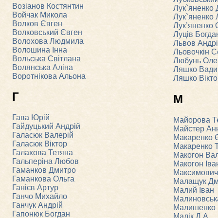
Возіанов Костянтин
Лук`яненко
Войчак Микола
Лук`яненко
Волков Євген
Лук’яненко 
Волковський Євген
Луців Богда
Волохова Людмила
Львов Андр
Волошина Інна
Льовочкін С
Вольська Світлана
Любунь Оле
Волянська Аліна
Ляшко Вад
Воротнікова Альона
Ляшко Вікто
Г
М
Гава Юрій
Майорова Т
Гайдуцький Андрій
Майстер Ан
Галасюк Валерій
Макаренко 
Галасюк Віктор
Макаренко 
Галахова Тетяна
Макогон Ва
Гальперіна Любов
Макогон Іва
Гаманков Дмитро
Максимович 
Гаманкова Ольга
Малащук Дм
Ганієв Артур
Малий Іван
Ганчо Михайло
Малиновськ
Ганчук Андрій
Малишенко 
Гапонюк Богдан
Малік Д.А.