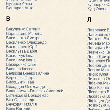
Куць Наталі
Бутенко Аліна
Кушнерик О
Бутняров Антон
Кущ Олена
В
Л
Вакуленко Євгенія
Лавренюк В
Варшавець Марина
Лавріненко
Василенко Дмитро
Лаптєва Вік
Василенко Олександр
Лебеда Мар
Василишен Юрій
Левицька В
Васильєва Дарія
Левченко К
Васильчук Інна
Ленін Дмит
Васильчук Ірина
Леоненко П
Васюренко Олег
Леонов Дми
Вдовіна Інесса
Лесько Мик
Великоіваненко Галина
Лиско Юлія
Верченко Петро
Литньова О
Висоцький Іван
Лібанов Ма
Виходцев Олександр
Лібіх Ксенія
Вишневська-Галасюк Анастасія
Лісовенко В
Вітлінський Вольдемар
Лісовська В
Вітт Олександр
Ліфінцев Де
Внукова Наталія
Лозинська 
Вовк Євгеній
Лубковський