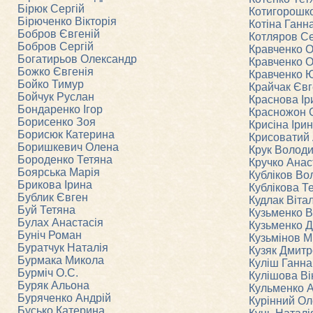
Бірюк Сергій
Котигорошк
Бірюченко Вікторія
Котіна Ганн
Бобров Євгеній
Котляров Се
Бобров Сергій
Кравченко 
Богатирьов Олександр
Кравченко 
Божко Євгенія
Кравченко 
Бойко Тимур
Крайчак Євг
Бойчук Руслан
Краснова Ір
Бондаренко Ігор
Красножон 
Борисенко Зоя
Крисіна Іри
Борисюк Катерина
Крисоватий 
Боришкевич Олена
Крук Волод
Бороденко Тетяна
Кручко Анас
Боярська Марія
Кубліков В
Брикова Ірина
Кублікова Т
Бублик Євген
Кудлак Вітал
Буй Тетяна
Кузьменко В
Булах Анастасія
Кузьменко Д
Буніч Роман
Кузьмінов 
Буратчук Наталія
Кузяк Дмитр
Бурмака Микола
Куліш Ганна
Бурміч О.С.
Кулішова Ві
Буряк Альона
Кульменко 
Буряченко Андрій
Курінний Ол
Бусько Катерина