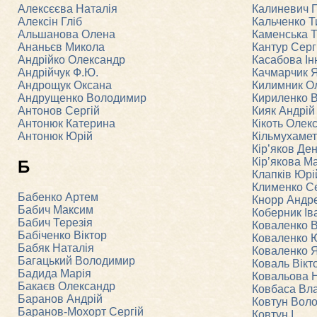
Алексєєва Наталія
Калиневич 
Алексін Гліб
Кальченко 
Альшанова Олена
Каменська 
Ананьєв Микола
Кантур Серг
Андрійко Олександр
Касабова Ін
Андрійчук Ф.Ю.
Качмарчик 
Андрощук Оксана
Килимник О
Андрущенко Володимир
Кириленко 
Антонов Сергій
Кияк Андрій
Антонюк Катерина
Кікоть Олек
Антонюк Юрій
Кільмухаме
Кір’яков Де
Кір’якова М
Б
Клапків Юрі
Клименко Се
Бабенко Артем
Кнорр Андр
Бабич Максим
Коберник Ів
Бабич Терезія
Коваленко В
Бабіченко Віктор
Коваленко 
Бабяк Наталія
Коваленко 
Багацький Володимир
Коваль Вікт
Бадида Марія
Ковальова 
Бакаєв Олександр
Ковбаса Вл
Баранов Андрій
Ковтун Вол
Баранов-Мохорт Сергій
Ковтун І.