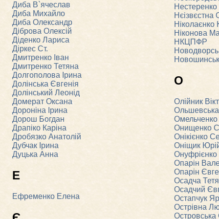
Диба В`ячеслав
Нестеренко І
Диба Михайло
Нєізвєстна 
Диба Олександр
Ніколаєнко 
Діброва Олексій
Ніконова М
Діденко Лариса
НКЦПФР
Діркес Ст.
Новодворсь
Дмитренко Іван
Новошинськ
Дмитренко Тетяна
Долгополова Ірина
О
Долінська Євгенія
Долінський Леонід
Домерат Оксана
Олійник Вік
Дороніна Ірина
Ольшевська
Дорош Богдан
Омельченко
Драпіко Каріна
Онищенко С
Дробязко Анатолій
Онікієнко Се
Дубчак Ірина
Оніщик Юрі
Дуцька Анна
Онуфрієнко
Опарін Вале
Опарін Євг
Е
Осадча Тет
Осадчий Єв
Ефременко Елена
Остапчук Я
Острівна Л
Є
Островська