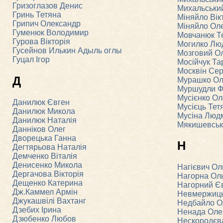
Гризоглазов Денис
Михальськи
Гринь Тетяна
Міняйло Вік
Грипич Олександр
Міняйло Ол
Гуменюк Володимир
Мовчанюк Т
Гурова Вікторія
Могилко Лю
Гусейнов Илькин Адыль оглы
Мозговий О
Гуцал Ігор
Мосійчук Та
Москвін Сер
Д
Мурашко О
Муршудли Ф
Мусієнко О
Данилюк Євген
Мусієць Тет
Данилюк Микола
Мусіна Люд
Данилюк Наталія
Мякишевськ
Данніков Олег
Дворецька Ганна
Н
Дегтярьова Наталія
Демченко Віталія
Денисенко Микола
Нагієвич Ол
Дергачова Вікторія
Нагорна Ол
Дещенко Катерина
Нагорний Є
Дж.Каммел Армін
Невмержиць
Джукашвілі Вахтанг
Недбайло О
Дзебих Ірина
Ненада Оле
Дзюбенко Любов
Нескородєва