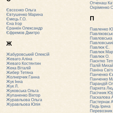
Отченаш Ка
Охріменко 
Євсєєнко Ольга
Євтушенко Марина
П
Ємець Г.О.
Єна Ігор
Єранкін Олександр
Павленко Ю
Єфремов Дмитро
Павліковськ
Павловська
Ж
Павловськи
Павлюк Є.
Павлюк Ма
Жабуровський Олексій
Павлюк О.
Жеваго Аліна
Паєнтко Тет
Жеваго Костянтин
Палій Миха
Жека Віталій
Паніна Світ
Жибер Тетяна
Панченко Є
Жолнерчик Ганна
Панченко М
Жук Інна
Парандій О
Жук Л.
Пархета Лю
Жуковська Ольга
Пасічник Юр
Жупаненко Віктор
Паскалова 
Журавльова Ольга
Пастернак 
Журавльова Юлія
Педь Ірина
Перевозник