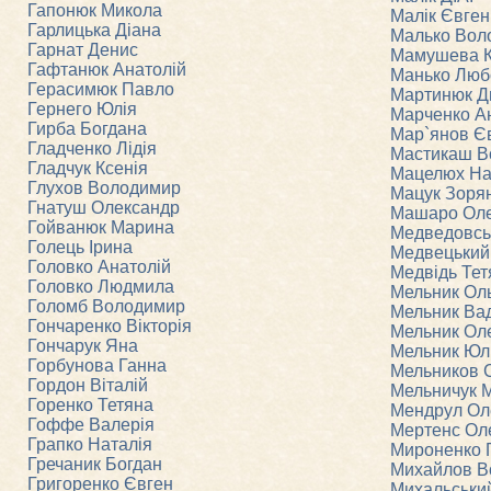
Гапонюк Микола
Малік Євген
Гарлицька Діана
Малько Вол
Гарнат Денис
Мамушева К
Гафтанюк Анатолій
Манько Люб
Герасимюк Павло
Мартинюк Д
Гернего Юлія
Марченко А
Гирба Богдана
Мар`янов Є
Гладченко Лідія
Мастикаш В
Гладчук Ксенія
Мацелюх На
Глухов Володимир
Мацук Зоря
Гнатуш Олександр
Машаро Ол
Гойванюк Марина
Медведовсь
Голець Ірина
Медвецький
Головко Анатолій
Медвідь Тет
Головко Людмила
Мельник Ол
Голомб Володимир
Мельник Ва
Гончаренко Вікторія
Мельник Ол
Гончарук Яна
Мельник Юл
Горбунова Ганна
Мельников 
Гордон Віталій
Мельничук 
Горенко Тетяна
Мендрул Ол
Гоффе Валерія
Мертенс Ол
Грапко Наталія
Мироненко Г
Гречаник Богдан
Михайлов В
Григоренко Євген
Михальський