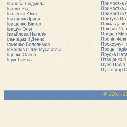
Примостка 
Іванова Людмила
Примостка 
Іванух Р.А.
Примостка 
Івасенко Юлія
Притула На
Івахненко Ірина
Пріма Дари
Іващенко Віктор
Прісняк Сер
Іващук Олег
Продан Мир
Ізмайлова Наталія
Пронін Філі
Ільницький Денис
Прохорчук І
Ільченко Володимир
Проць Наді
Ісмаїлов Нiязи Муса оглы
Прудка Ната
Іщенко Олена
Птащенко Л
Іщук Таміла
Пуня Надія
Пустовгар С
© 2001 - 2