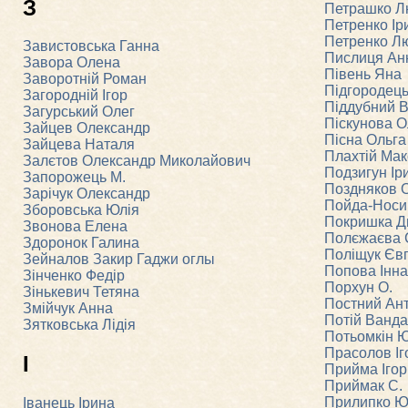
З
Петрашко 
Петренко Ір
Петренко Л
Завистовська Ганна
Пислиця Ан
Завора Олена
Півень Яна
Заворотній Роман
Підгородец
Загородній Ігор
Піддубний 
Загурський Олег
Піскунова 
Зайцев Олександр
Пісна Ольга
Зайцева Наталя
Плахтій Ма
Залєтов Олександр Миколайович
Подзигун Ір
Запорожець М.
Поздняков 
Зарічук Олександр
Пойда-Носи
Зборовська Юлія
Покришка Д
Звонова Елена
Полєжаєва 
Здоронок Галина
Поліщук Євг
Зейналов Закир Гаджи оглы
Попова Інна
Зінченко Федір
Порхун О.
Зінькевич Тетяна
Постний Ан
Змійчук Анна
Потій Ванда
Зятковська Лідія
Потьомкін 
Прасолов Іг
І
Прийма Ігор
Приймак С.
Прилипко Ю
Іванець Ірина