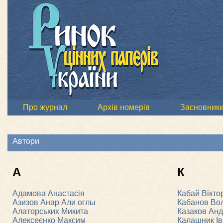
Про журнал
Архів номерів
Засновник
Автори
А
К
Адамова Анастасія
Кабай Вікто
Азизов Анар Али оглы
Кабанов Во
Алаторських Микита
Казаков Анд
Алексеєнко Максим
Калашник І