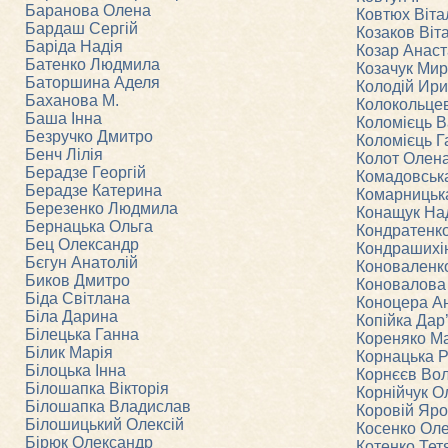
Баранова Олена
Ковтюх Віта
Бардаш Сергій
Козаков Віт
Баріда Надія
Козар Анаст
Батенко Людмила
Козачук Ми
Баторшина Аделя
Колодій Ир
Баханова М.
Колокольце
Баша Інна
Коломієць 
Безручко Дмитро
Коломієць Г
Бенч Лілія
Колот Олен
Берадзе Георгій
Комадовськ
Берадзе Катерина
Комарницьк
Березенко Людмила
Конащук На
Бернацька Ольга
Кондратенк
Бец Олександр
Кондрашихі
Бєгун Анатолій
Коноваленк
Биков Дмитро
Коновалова 
Біда Світлана
Коноцера А
Біла Дарина
Копійка Дар
Білецька Ганна
Кореняко М
Білик Марія
Корнацька 
Білоцька Інна
Корнєєв Во
Білошапка Вікторія
Корнійчук О
Білошапка Владислав
Коровій Яр
Білошицький Олексій
Косенко Ол
Бірюк Олександр
Котенко Тет