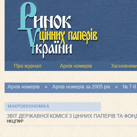
Про журнал
Архів номерів
Засновник
Архів номерів
»
Архів номерів за 2005 рік
»
№ 7-8 
МАКРОЕКОНОМІКА
ЗВІТ ДЕРЖАВНОЇ КОМІСІЇ З ЦІННИХ ПАПЕРІВ ТА ФОН
НКЦПФР