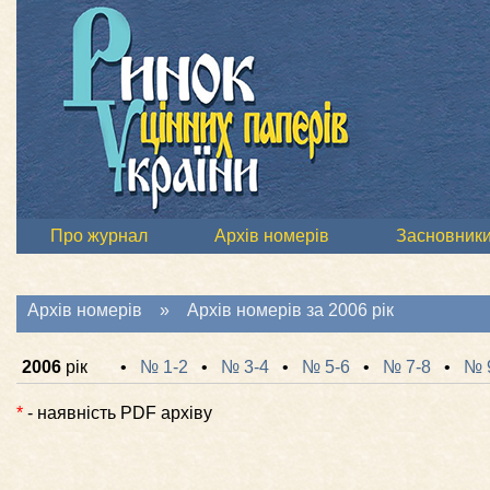
Про журнал
Архів номерів
Засновник
Архів номерів
» Архів номерів за 2006 рік
2006
рік
•
№ 1-2
•
№ 3-4
•
№ 5-6
•
№ 7-8
•
№ 
*
- наявність PDF архіву