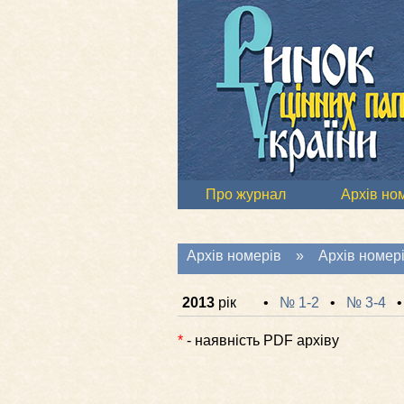
Про журнал
Архів но
Архів номерів
» Архів номерів
2013
рік
•
№ 1-2
•
№ 3-4
*
- наявність PDF архіву