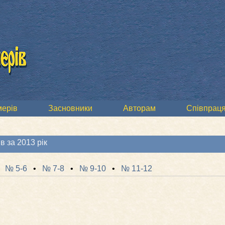
мерів
Засновники
Авторам
Співпраця
 за 2013 рік
•
№ 5-6
•
№ 7-8
•
№ 9-10
•
№ 11-12