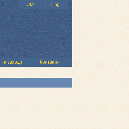
Ukr
Eng
 та заходи
Контакти