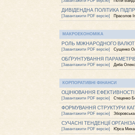
[Завантажити PDF версію]
Потій Ванд
ДИВІДЕНДНА ПОЛІТИКА ПІДП
[Завантажити PDF версію]
Прасолов І
МАКРОЕКОНОМІКА
РОЛЬ МІЖНАРОДНОГО ВАЛЮТНО
[Завантажити PDF версію]
Сущенко О
ОБҐРУНТУВАННЯ ПАРАМЕТРІВ
[Завантажити PDF версію]
Диба Олек
КОРПОРАТИВНІ ФІНАНСИ
ОЦІНЮВАННЯ ЕФЕКТИВНОСТІ
[Завантажити PDF версію]
Стеценко Б
ФОРМУВАННЯ СТРУКТУРИ КАП
[Завантажити PDF версію]
Зборовська
СУЧАСНІ ТЕНДЕНЦІЇ ОРГАНІЗ
[Завантажити PDF версію]
Юрса Миха