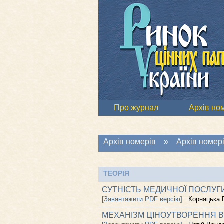
Про журнал
Архів но
Архів номерів
»
Архів номері
ТЕОРІЯ
СУТНІСТЬ МЕДИЧНОЇ ПОСЛУГИ
[Завантажити PDF версію]
Корнацька 
МЕХАНІЗМ ЦІНОУТВОРЕННЯ В