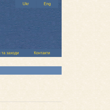
Ukr
Eng
 та заходи
Контакти