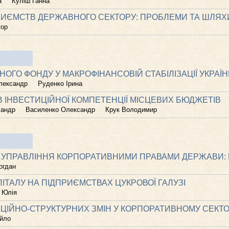
а
Куліш Ганна
РИЄМСТВ ДЕРЖАВНОГО СЕКТОРУ: ПРОБЛЕМИ ТА ШЛЯХ
гор
ГО ФОНДУ У МАКРОФІНАНСОВІЙ СТАБІЛІЗАЦІЇ УКРАЇ
лександр
Руденко Ірина
 ІНВЕСТИЦІЙНОЇ КОМПЕТЕНЦІЇ МІСЦЕВИХ БЮДЖЕТІВ
сандр
Василенко Олександр
Крук Володимир
 УПРАВЛІННЯ КОРПОРАТИВНИМИ ПРАВАМИ ДЕРЖАВИ: 
огдан
ІТАЛУ НА ПІДПРИЄМСТВАХ ЦУКРОВОЇ ГАЛУЗІ
 Юлія
АЦІЙНО-СТРУКТУРНИХ ЗМІН У КОРПОРАТИВНОМУ СЕКТО
йло