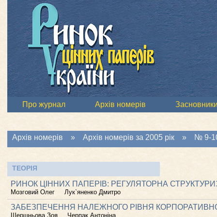
Про журнал
Архів номерів
Засновник
Архів номерів
»
Архів номерів за 2005 рік
»
№ 9-10
ТЕОРІЯ
РИНОК ЦІННИХ ПАПЕРІВ: РЕГУЛЯТОРНА СТРУКТУРИЗ
Мозговий Олег
Лук`яненко Дмитро
ЗАБЕЗПЕЧЕННЯ НАЛЕЖНОГО РІВНЯ КОРПОРАТИВНО
Шершньова Зоя
Черпак Антоніна