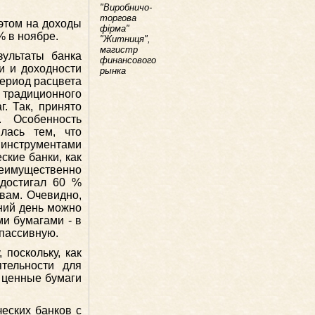
"Виробничо-
торгова
 этом на доходы
фірма"
% в ноябре.
"Житниця",
магистр
ультаты банка
финансового
ти и доходности
рынка
ериод расцвета
 традиционного
. Так, принято
. Особенность
лась тем, что
 инструментами
ские банки, как
еимущественно
 достигал 60 %
твам. Очевидно,
ний день можно
и бумагами - в
 пассивную.
 поскольку, как
тельности для
 ценные бумаги
еских банков с