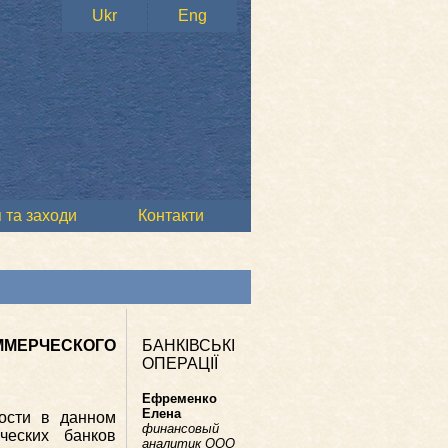
Ukr
Eng
 та заходи
Контакти
ММЕРЧЕСКОГО
БАНКІВСЬКІ
ОПЕРАЦІЇ
Ефременко
Елена
ности в данном
финансовый
ческих банков
аналитик ООО