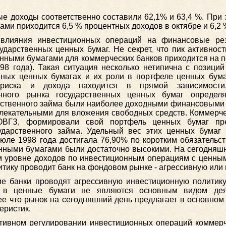
ые доходы соответственно составили 62,1% и 63,4 %. При
ми приходится 6,5 % процентных доходов в октябре и 6,2 
 влияния инвестиционных операций на финансовые рез
ударственных ценных бумаг. Не секрет, что пик активнос
нными бумагами для коммерческих банков приходится на п
98 года). Такая ситуация несколько нетипична с позиций
нных ценных бумагах и их роли в портфеле ценных бумаг
 риска и дохода находится в прямой зависимости
енного рынка государственных ценных бумаг определя
арственного займа были наиболее доходными финансовыми
ивлекательными для вложения свободных средств. Коммерче
ОВГЗ, формировали свой портфель ценных бумаг пр
ударственного займа. Удельный вес этих ценных бумаг
июле 1998 года достигала 76,90% по коротким обязательс
енными бумагами были достаточно высокими. На сегодняш
м уровне доходов по инвестиционным операциям с ценным
литику проводит банк на фондовом рынке - агрессивную или
ие банки проводят агрессивную инвестиционную политику,
и в ценные бумаги не являются основным видом дея
ее что рынок на сегодняшний день предлагает в основном
еристик.
тивном регулировании инвестиционных операций коммерч