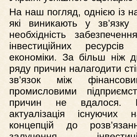
На наш погляд, однією із 
які виникають у зв’язку
необхідність забезпеченн
інвестиційних ресурсі
економіки. За більш ніж д
ряду причин налагодити сті
зв’язок між фінансов
промисловими підприємс
причин не вдалося. В
актуалізація існуючих 
концепцій до розв’язан
залучення інвести