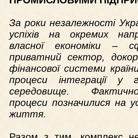
ПРОМИСЛОВИМИ ПІДПР
За роки незалежності Укра
успіхів на окремих нап
власної економіки – с
приватний сектор, докор
фінансової системи краї
процеси інтеграції у г
середовище. Фактично
процеси позначилися на ус
життя.
Разом з тим, комплекс н